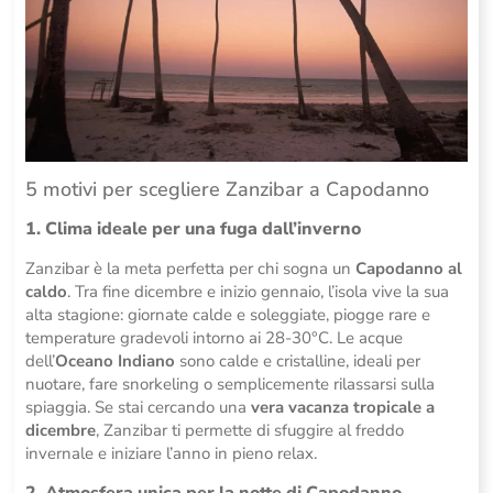
5 motivi per scegliere Zanzibar a Capodanno
1. Clima ideale per una fuga dall’inverno
Zanzibar è la meta perfetta per chi sogna un
Capodanno al
caldo
. Tra fine dicembre e inizio gennaio, l’isola vive la sua
alta stagione: giornate calde e soleggiate, piogge rare e
temperature gradevoli intorno ai 28-30°C. Le acque
dell’
Oceano Indiano
sono calde e cristalline, ideali per
nuotare, fare snorkeling o semplicemente rilassarsi sulla
spiaggia. Se stai cercando una
vera vacanza tropicale a
dicembre
, Zanzibar ti permette di sfuggire al freddo
invernale e iniziare l’anno in pieno relax.
2. Atmosfera unica per la notte di Capodanno