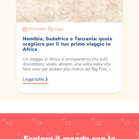
07/22/2026
Viaggi
Namibia, Sudafrica o Tanzania: quale
C
scegliere per il tuo primo viaggio in
s
Africa
Ne
un
Un viaggio in Africa è un’esperienza che tutti
vi
dovrebbero vivere almeno una volta nella vita.
po
Non solo per andare alla ricerca dei Big Five, i...
sk
Leggi tutto
Le
Esplora il mondo con la