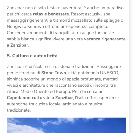
Zanzibar non è solo festa e avventura: è anche un paradiso
per chi cerca
relax e benessere
. Resort esclusivi, spa,
massaggi rigeneranti e tramonti mozzafiato sulle spiagge di
Nungwi o Kendwa offrono un’esperienza completa.
Concedersi momenti di tranquillità tra acque turchesi e
sabbia bianca significa vivere una vera
vacanza rigenerante
a Zanzibar
.
5. Cultura e autenticità
Zanzibar è un’isola ricca di storia e tradizione. Passeggiare
per le stradine di
Stone Town
, città patrimonio UNESCO,
significa scoprire un mondo di spezie profumate, mercati
vivaci e architetture che raccontano secoli di incontri tra
Africa, Medio Oriente ed Europa. Per chi cerca un
Capodanno culturale a Zanzibar
, l’isola offre esperienze
autentiche tra cucina locale, artigianato e musica
tradizionale.