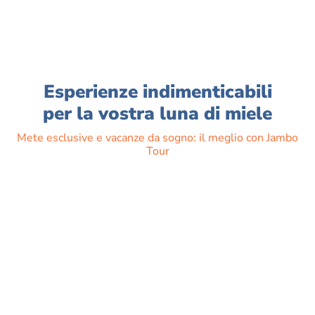
Esperienze indimenticabili
per la vostra luna di miele
Mete esclusive e vacanze da sogno: il meglio con Jambo
Tour
Confezioneremo per voi un viaggio percorrendo magici itinerari
alla scoperta di un Paese, di una cultura, di un popolo, ma con
la garanzia di una perfetta organizzazione, sempre sul filo dei
desideri, dove tutto è studiato accuratamente perché la vostra
luna di miele sia costellata di momenti indimenticabili.
Contattaci